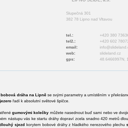
Slupečná 301
382 78 Lipno nad Vltavou
tel.:
+420 380 7363
tel2.:
+420 602 7807
email:
info@
slideland.
web:
slideland.cz
gps:
48.6466997N, 
í
bobová dráha na Lipně
se svými parametry a umístěním v překrásné
jezero
řadí k absolutní světové špičce.
atřené
gumovými kolečky
můžete nasednout buď sami nebo ve dvojic
ém nástupu vás ke startu dráhy dopraví zcela snadno 420 metrů dlou
 dlouhý sjezd
korytem bobové dráhy z hladkého nerezového plechu