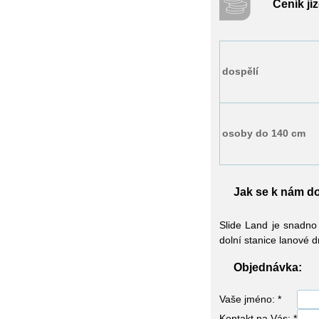
Ceník jí
dospělí
osoby do 140 cm
Jak se k nám d
Slide Land je snadno
dolní stanice lanové 
Objednávka:
Vaše jméno: *
Kontakt na Vás: *