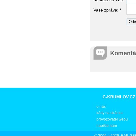
Vaše zpráva: *
Komentá
C-KRUMLOV.CZ
o nás
kódy na stránku
provozovatel webu
napište nám
© 2005 – 2026, RAIL SER