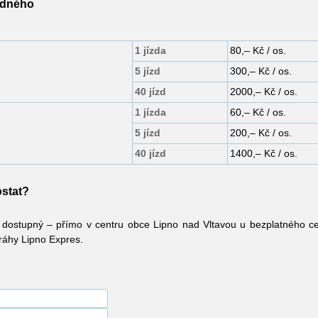
zdného
1 jízda
80,– Kč / os.
5 jízd
300,– Kč / os.
40 jízd
2000,– Kč / os.
1 jízda
60,– Kč / os.
5 jízd
200,– Kč / os.
40 jízd
1400,– Kč / os.
ostat?
 dostupný – přímo v centru obce Lipno nad Vltavou u bezplatného ce
dráhy Lipno Expres.