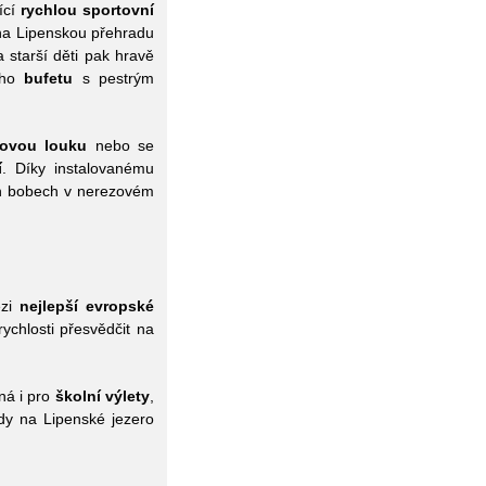
ící
rychlou sportovní
na Lipenskou přehradu
a starší děti pak hravě
eho
bufetu
s pestrým
ovou louku
nebo se
í
. Díky instalovanému
ých bobech v nerezovém
ezi
nejlepší evropské
chlosti přesvědčit na
ná i pro
školní výlety
,
edy na Lipenské jezero