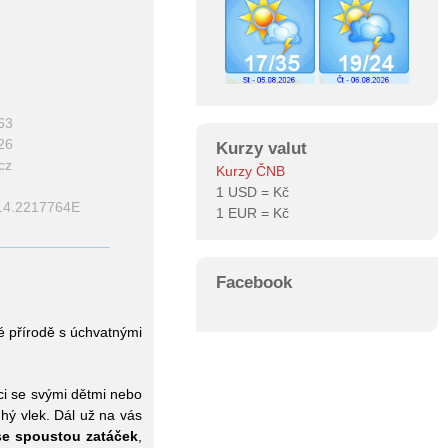
63
26
Kurzy valut
cz
Kurzy ČNB
1 USD =
Kč
14.2217764E
1 EUR =
Kč
Facebook
 přírodě s úchvatnými
i se svými dětmi nebo
hý vlek. Dál už na vás
se spoustou zatáček
,