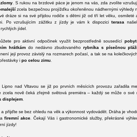
 zlomy
. S rukou na brzdové páce je jenom na vás, zda zvolíte vzrušuj
malejší
zcela bezpečnou projížďku okořeněnou nádhernými výhledy 
 dráze si na své přijdou rodiče s dětmi již od tří let věku, osmileté 
mi. Po vzrušujícím zážitku z jízdy je vám k dispozici
terasa
naš
ychlých jídel.
můžete pro aktivní odpočinek využít bezprostředně sousedící
pobyt
ním hrátkám
do nedávno zbudovaného
rybníka s písečnou pláž
není její provoz závislý na rozmarech počasí, a tak se na kolečkov
přestávky i
po celou zimu
.
Lipno nad Vltavou se již po prvních měsících provozu zařadila m
e zcela nově čeká zřejmě světová premiéra – každý se může o své ry
s displejem
.
s a přijďte se bez ohledu na věk a výkonnost vydovádět. Dráha je vhod
a
firemní akce
. Čekají Vás i gastronomické služby, překrásné výhl
ní jízdy!