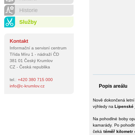
Historie
Služby
Kontakt
Informační a servisní centrum
Třída Míru 1 - nádraží ČD
381 01 Český Krumlov
CZ - Česká republika
tel.:
+420 380 715 000
Popis areálu
info
@
c-krumlov.cz
Nově dokončená letn
výhledy na
Lipenské 
Na pohodlné boby op
kamarády. Po pohodln
čeká
téměř kilometr