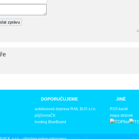
a
ře
DOPORUČUJEME
JINÉ
autobusová doprava RAIL BUS s.r.o.
RSS kanál
půjčovnaČK
mapa stránek
hosting BlueBoard
|
witty
,
rs2
VICE, s.r.o. - všechna práva vyhrazena.