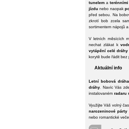
tunelem
a
terénními
jízdu
nebo naopak
po
před sebou. Na bobové
zkrotí bob zcela sa
sortimentem nápojů a r
V letních měsících 
nechat zlákat k
vod
vytápění celé dráhy
korytě bude řádit bez 
Aktuální info
Letní bobová dráha
dráhy
. Navíc Vás zd
instalovaném
radaru 
Využijte Váš volný ča
narozeninové párty
nebo romantické večer