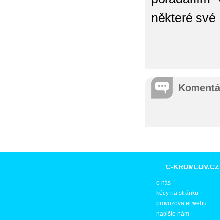
některé své
Komentá
C-KRUMLOV.CZ
o nás
kódy na stránku
provozovatel webu
napište nám