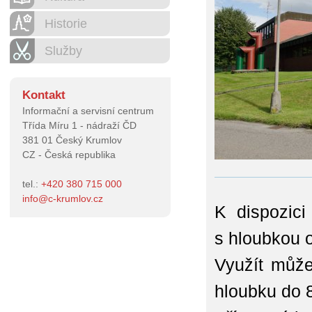
Historie
Služby
Kontakt
Informační a servisní centrum
Třída Míru 1 - nádraží ČD
381 01 Český Krumlov
CZ - Česká republika
tel.:
+420 380 715 000
info
@
c-krumlov.cz
K dispozic
s hloubkou 
Využít může
hloubku do 