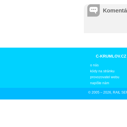
Komentá
C-KRUMLOV.CZ
o nás
kódy na stránku
provozovatel webu
napište nám
© 2005 – 2026, RAIL SER