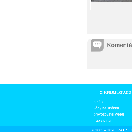
Komentá
C-KRUMLOV.CZ
o nás
kódy na stránku
provozovatel webu
napište nám
© 2005 – 2026, RAIL SER