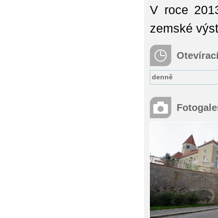
V roce 201
zemské výst
Otevírac
denně
Fotogale