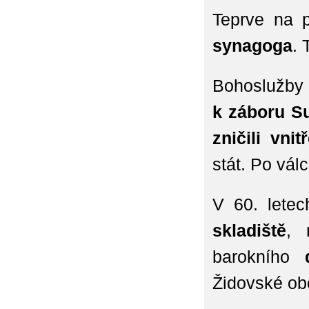
Teprve na p
synagoga
. 
Bohoslužby
k záboru S
zničili vni
stát. Po vál
V 60. letec
skladiště
, 
barokního
Židovské obc