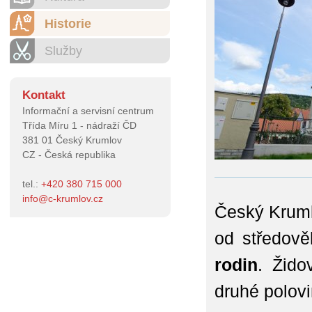
Historie
Služby
Kontakt
Informační a servisní centrum
Třída Míru 1 - nádraží ČD
381 01 Český Krumlov
CZ - Česká republika
tel.:
+420 380 715 000
info
@
c-krumlov.cz
Český Kruml
od středově
rodin
. Žid
druhé polovin