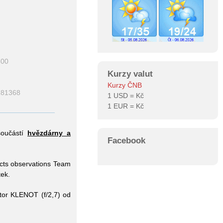
300
Kurzy valut
Kurzy ČNB
281368
1 USD =
Kč
1 EUR =
Kč
součástí
hvězdárny a
Facebook
cts observations Team
tek.
ktor KLENOT (f/2,7) od