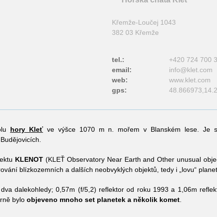
Křemže-Loučej 1043
382 03 Křemže
tel.:
+420 724 700 
email:
info@
klet.com
web:
www.klet.com
gps:
48.866973,14.
olu
hory Kleť
ve výšce 1070 m n. mořem v Blanském lese. Je 
Budějovicích.
jektu
KLENOT
(KLEŤ Observatory Near Earth and Other unusual obje
ování blízkozemních a dalších neobvyklých objektů, tedy i „lovu“ plane
dva dalekohledy; 0,57m (f/5,2) reflektor od roku 1993 a 1,06m refle
rně bylo
objeveno mnoho set planetek a několik komet
.