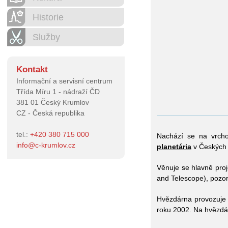
Historie
Služby
Kontakt
Informační a servisní centrum
Třída Míru 1 - nádraží ČD
381 01 Český Krumlov
CZ - Česká republika
tel.:
+420 380 715 000
Nachází se na vrch
info
@
c-krumlov.cz
planetária
v Českých 
Věnuje se hlavně pro
and Telescope), pozor
Hvězdárna provozuje 
roku 2002. Na hvězdá